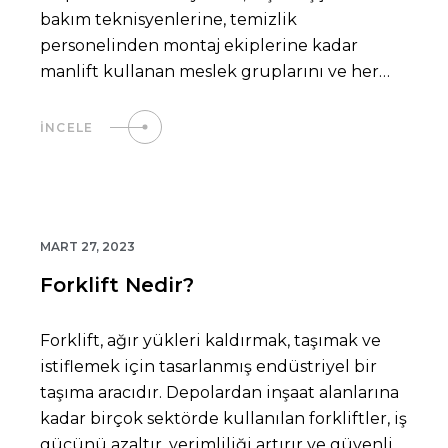
bakım teknisyenlerine, temizlik
personelinden montaj ekiplerine kadar
manlift kullanan meslek gruplarını ve her
birinin bu ekipmandan nasıl faydalandığını
keşfedeceksiniz.
İNCELE
MART 27, 2023
Forklift Nedir?
Forklift, ağır yükleri kaldırmak, taşımak ve
istiflemek için tasarlanmış endüstriyel bir
taşıma aracıdır. Depolardan inşaat alanlarına
kadar birçok sektörde kullanılan forkliftler, iş
gücünü azaltır, verimliliği artırır ve güvenli