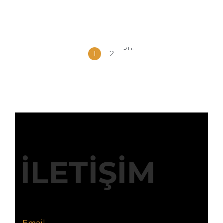
Sonraki
1
2
»
İLETİŞİM