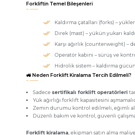
Forkliftin Temel Bileşenleri
Kaldırma çatalları (forks) – yükle
Direk (mast) – yükün yukarı kal
Karşı ağırlık (counterweight) – 
Operatör kabini – sürüş ve kontro
Hidrolik sistem – kaldırma gücün
🚜 Neden Forklift Kiralama Tercih Edilmeli?
Sadece
sertifikalı forklift operatörleri
tar
Yük ağırlığı forklift kapasitesini aşmamalıd
Zemin durumu kontrol edilmeli, eğimli ala
Düzenli bakım ve kontrol, güvenli çalışm
Forklift kiralama
, ekipman satın alma maliye