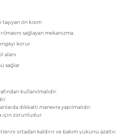
ri taşıyan ön kısım
dırılmasını sağlayan mekanizma
dengeyi korur
l alanı
ü sağlar
afından kullanılmalıdır.
ır.
nlarda dikkatli manevra yapılmalıdır.
a için zorunludur.
tlerini ortadan kaldırır ve bakım yükünü azaltır.