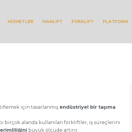
HİZMETLER
MANLİFT
FORKLİFT
PLATFORM
stiflemek için tasarlanmış
endüstriyel bir taşıma
bi birçok alanda kullanılan forkliftler, iş süreçlerini
erimliliğini
büyük ölçüde artırır.